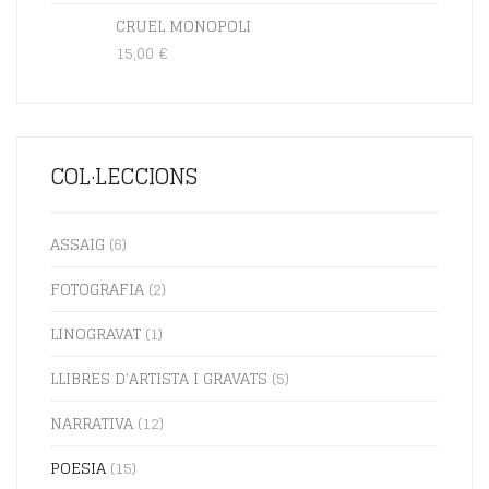
23,00
€
CRUEL MONOPOLI
15,00
€
COL·LECCIONS
ASSAIG
(6)
FOTOGRAFIA
(2)
LINOGRAVAT
(1)
LLIBRES D'ARTISTA I GRAVATS
(5)
¡SUSCRIU-TE A LES NOSTRES NOVETATS!
NARRATIVA
(12)