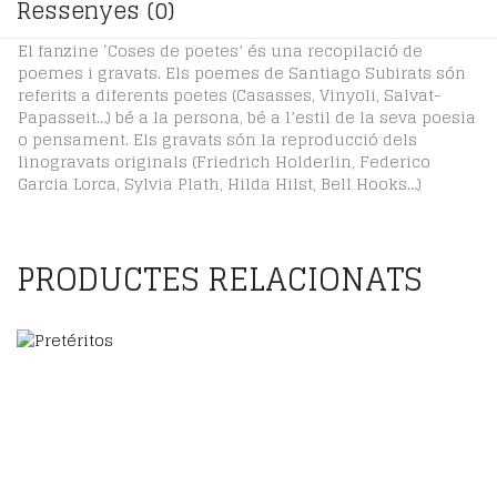
Ressenyes (0)
El fanzine ‘Coses de poetes’ és una recopilació de
poemes i gravats. Els poemes de Santiago Subirats són
referits a diferents poetes (Casasses, Vinyoli, Salvat-
Papasseit…) bé a la persona, bé a l’estil de la seva poesia
o pensament. Els gravats són la reproducció dels
linogravats originals (Friedrich Holderlin, Federico
Garcia Lorca, Sylvia Plath, Hilda Hilst, Bell Hooks…)
PRODUCTES RELACIONATS