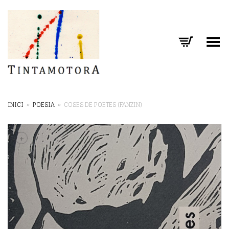
Toggle Menu
INICI
»
POESIA
»
COSES DE POETES (FANZIN)
+