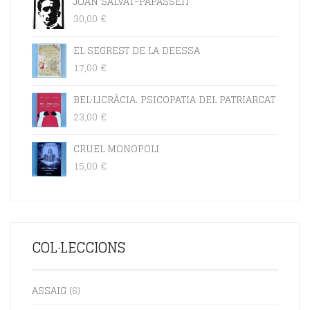
JOAN SALVAT-PAPASSEIT
30,00
€
EL SEGREST DE LA DEESSA
17,00
€
BEL·LICRÀCIA. PSICOPATIA DEL PATRIARCAT
23,00
€
CRUEL MONOPOLI
15,00
€
COL·LECCIONS
ASSAIG
(6)