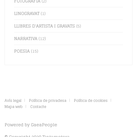
FOTOGRAFIA
(2)
LINOGRAVAT
(1)
LLIBRES D'ARTISTA I GRAVATS
(5)
NARRATIVA
(12)
POESIA
(15)
Avís legal
Política de privadesa
Política de cookies
Mapa web
Contacte
Powered by
GaeaPeople
© Copyright 2020 Tintamotora