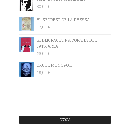
30,00
€
EL SEGREST DE LA DEESSA
17,00
€
BEL·LICRÀCIA. PSICOPATIA DEL
PATRIARCAT
23,00
€
CRUEL MONOPOLI
15,00
€