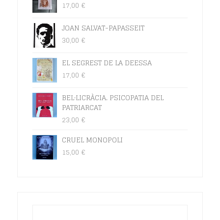
17,00
€
JOAN SALVAT-PAPASSEIT
30,00
€
EL SEGREST DE LA DEESSA
17,00
€
BEL·LICRÀCIA. PSICOPATIA DEL
PATRIARCAT
23,00
€
CRUEL MONOPOLI
15,00
€