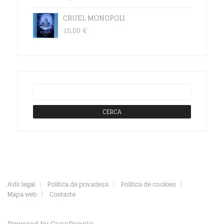
CRUEL MONOPOLI
15,00
€
Avís legal
Política de privadesa
Política de cookies
Mapa web
Contacte
Powered by
GaeaPeople