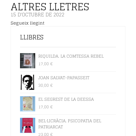
ALTRES LLETRES
15 D'OCTUBRE DE 2022
Segueix llegint
LLIBRES
RIQUILDA. LA COMTESSA REBEL
17,00
€
JOAN SALVAT-PAPASSEIT
30,00
€
EL SEGREST DE LA DEESSA
17,00
€
BEL·LICRÀCIA. PSICOPATIA DEL
PATRIARCAT
23,00
€