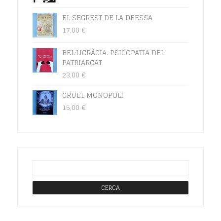
EL SEGREST DE LA DEESSA
17,00
€
BEL·LICRÀCIA. PSICOPATIA DEL
PATRIARCAT
23,00
€
CRUEL MONOPOLI
15,00
€