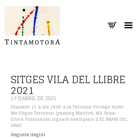
Toggle Menu
SITGES VILA DEL LLIBRE
2021
17 D'ABRIL DE 2021
Dissabte 17, a les 19:00, a la Terrassa Vintage Hotel
Me Sitges Terramar (passeig Marítim, 80), Rosa-
Elvira Presmanes signarà exemplars d´EL BRAM DEL
DRAC
Segueix llegint