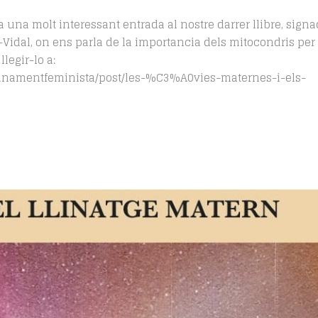
 una molt interessant entrada al nostre darrer llibre, sign
-Vidal, on ens parla de la importancia dels mitocondris per a
legir-lo a:
finamentfeminista/post/les-%C3%A0vies-maternes-i-els-