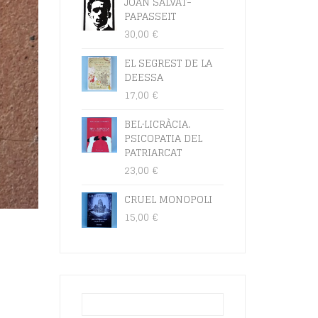
JOAN SALVAT-
PAPASSEIT
30,00
€
EL SEGREST DE LA
DEESSA
17,00
€
BEL·LICRÀCIA.
PSICOPATIA DEL
PATRIARCAT
23,00
€
CRUEL MONOPOLI
15,00
€