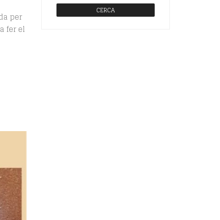
ada per
 fer el