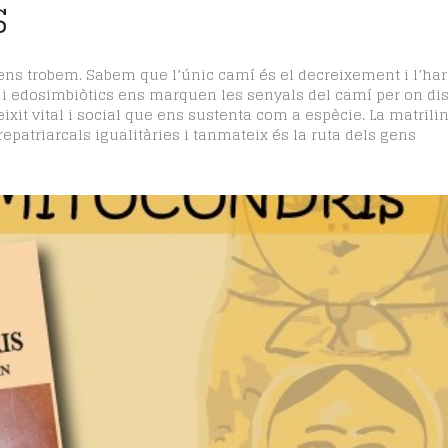
S
on ens trobem. Sabem que l’únic camí és el decreixement i l’h
i edosimbiòtics ens marquen les senyals del camí per on dis
eixit vital i social que ens sustenta com a espècie. La matrilin
repatriarcals igualitàries i tanmateix és la ruta dels gens