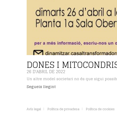
DONES I MITOCONDRI
26 D'ABRIL DE 2022
Un altre model societari no és que sigui possibl
Segueix llegint
Avís legal
Política de privadesa
Política de cookies