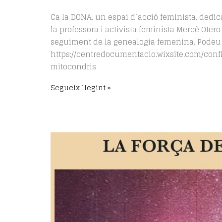
Ca la DONA, un espai d´acció feminista, dedica
la professora i activista feminista Mercè Otero
seguiment de la genealogia femenina. Podeu l
https://centredocumentacio.wixsite.com/con
mitocondris
Segueix llegint