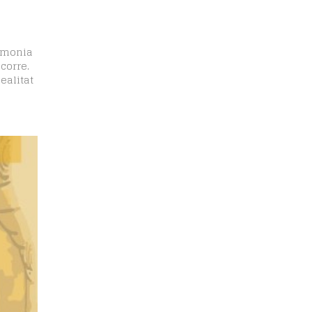
armonia
corre.
ealitat