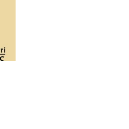
SUSCRIU-TE A LES NOSTRES NOVETATS!
legit i accepto la
política de privacitat
.